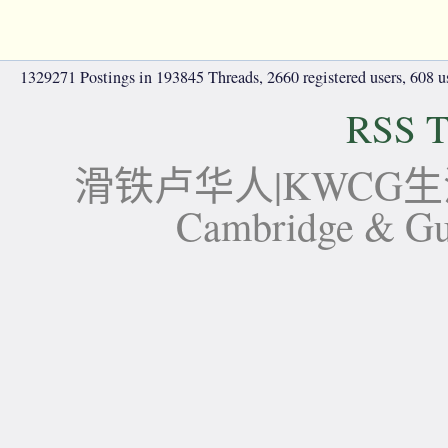
1329271 Postings in 193845 Threads, 2660 registered users, 608 use
RSS T
滑铁卢华人|KWCG生活论坛-
Cambridge 