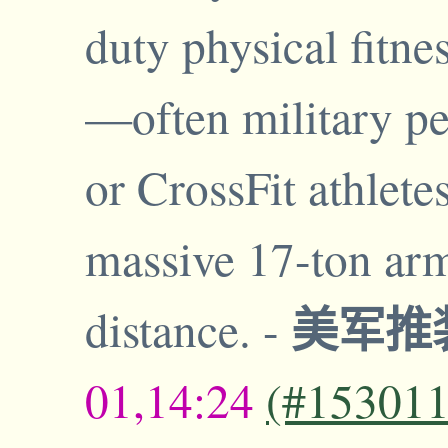
duty physical fitne
—often military per
or CrossFit athlet
massive 17-ton arm
美军推
distance.
-
01,14:24
(#153011