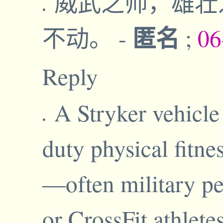
威武之师，雄壮
匿名
不动。
-
;
06
Reply
A Stryker vehicle
duty physical fitne
—often military per
or CrossFit athlet