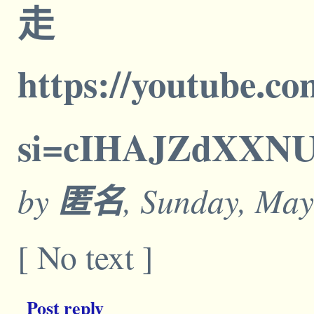
走
https://youtube.
si=cIHAJZdXXN
by
匿名
, Sunday, May
[ No text ]
Post reply