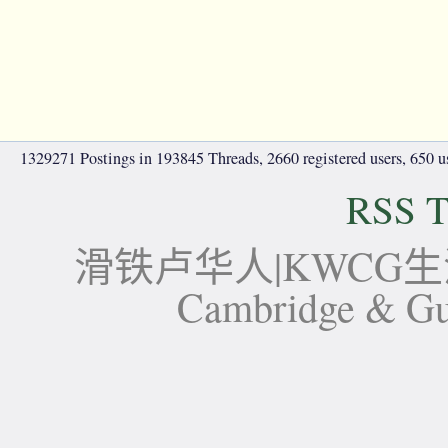
1329271 Postings in 193845 Threads, 2660 registered users, 650 use
RSS T
滑铁卢华人|KWCG生活论坛-
Cambridge 