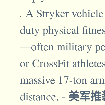
A Stryker vehicle
duty physical fitne
—often military per
or CrossFit athlet
massive 17-ton arm
美军推
distance.
-