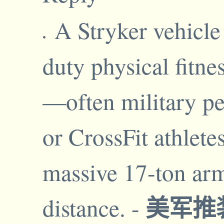
A Stryker vehicle
duty physical fitne
—often military per
or CrossFit athlet
massive 17-ton arm
美军推
distance.
-