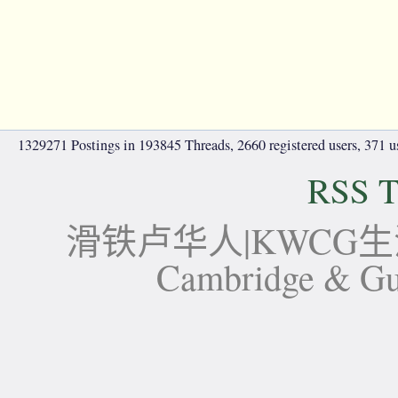
1329271 Postings in 193845 Threads, 2660 registered users, 371 use
RSS T
滑铁卢华人|KWCG生活论坛-
Cambridge 