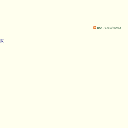
RSS Feed of thread
事)