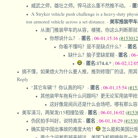
匿
威武之师，雄壮之师。悍马这么重不然推不动。
-
A Stryker vehicle push challenge is a heavy-duty physic
美军推装甲
ton armored vehicle across a set distance.
-
从澳门推装甲车的从容，楼猪，你这么判断那
匿名
你想说什么？
-
;
06-01,15:16
(#153012
匿名
你看不懂吗？是不是缺点什么？
-
匿名
缺什么？脑子里缺浆糊
-
;
06
匿名:174.4.*
-
;
06-02,12:0
搞不懂，如果熄火为什么要人推，推到修理厂的话，用其
Reply
匿名
“其它车辆”？你认真的吗？
-
;
06-01,15:54
(#15
其他装甲车拖有什么问题吗？更无论军用装甲
这好像是阅兵还是什么会场吧，哪有那么容
匿名
美军演习，两架发f15相撞坠毁
-
;
06-01,16:02
(#153
匿名
伪民拍手叫好，说特真实
-
;
06-01,16:29
(#1530
确实是中国出事故的难度大哈！
怎么能和美国比呢
两个之间差距越来越远，美国飞机相撞每年一