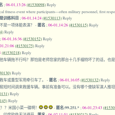
名
;
06-01,13:26
(#1530098)
Reply
al fitness event where participants—often military personnel, first res
车是训练科目
;
06-01,14:24
(#1530113)
Reply
匿名
就不是一项体能表演？
-
;
06-01,14:26
(#1530115)
Reply
4)
Reply
;
06-01,16:36
(#1530152)
Reply
-01,21:06
(#1530175)
Reply
5
(#1530218)
Reply
他车辆拖不行吗？那怕是老师您家的那台十几手福特坏了的话，也
30130)
Reply
匿名
抢救车或重型军用牵引车了。
-
;
06-01,16:05
(#1530132)
Reply
易短时间调来救援车辆。事前有准备可以。没有哪个傻缺军演人推
0131)
Reply
145)
Reply
匿名:99.251.*
！？米国小菜一碟啊！
-
;
06-01,23:43
(#1530
匿名
次，印度软件无法避开
-
;
06-02,11:51
(#1530212)
Reply