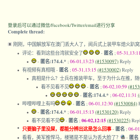
登录后可以通过微信/Facebook/Twitter/email进行分享
Complete thread:
刚刚，中国解放军在澳门丢大人了，阅兵式上装甲车熄火趴窝
匿名
评论：看到这些台湾就安全了
-
;
05-31,13:1
匿名:174.4.*
-
;
06-01,13:23
(#1530097)
Reply
匿名
有视频有真相哦
-
;
05-31,13:15
(#1530002)
Reply
真相是什么？士兵在推装甲车，至于为什么在推，随
匿名
看不见看不见
-
;
06-02,10:59
(#153
匿名:174.4.*
-
;
06-02,11:31
匿名
哔哩哔哩上有吗
-
;
06-01,12:30
(#1530084)
匿名:174.4.*
-
;
06-01,15:13
(#1530120)
Reply
匿名
06-02,12:15
看不见看不见
-
;
(#1530225)
Rep
只要脑子里没屎，都能分辨出这是怎么回事
匿名
-
;
06-01
匿名
看看，美军推悍马，楼猪是不是认为丢大脸了？
-