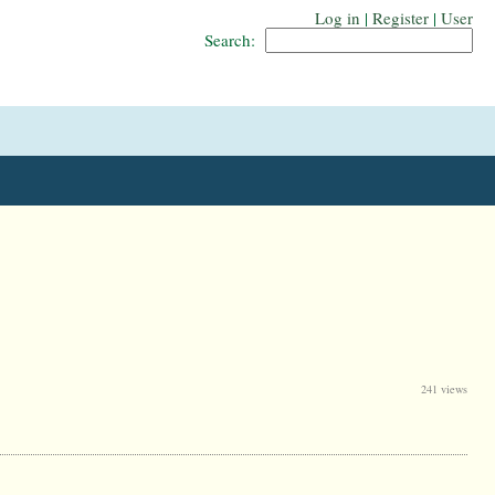
Log in
|
Register
|
User
Search:
241 views