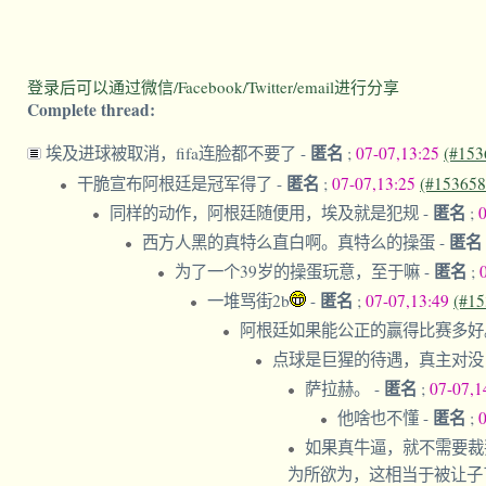
登录后可以通过微信/Facebook/Twitter/email进行分享
Complete thread:
匿名
埃及进球被取消，fifa连脸都不要了
-
;
07-07,13:25
(#153
匿名
干脆宣布阿根廷是冠军得了
-
;
07-07,13:25
(#153658
匿名
同样的动作，阿根廷随便用，埃及就是犯规
-
;
匿名
西方人黑的真特么直白啊。真特么的操蛋
-
匿名
为了一个39岁的操蛋玩意，至于嘛
-
;
匿名
一堆骂街2b
-
;
07-07,13:49
(#15
阿根廷如果能公正的赢得比赛多好
点球是巨猩的待遇，真主对没
匿名
萨拉赫。
-
;
07-07,1
匿名
他啥也不懂
-
;
如果真牛逼，就不需要裁
为所欲为，这相当于被让