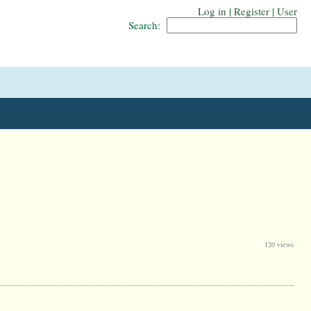
Log in
|
Register
|
User
Search:
120 views