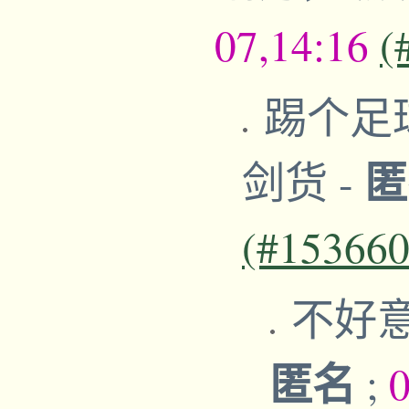
07,14:16
(
踢个足
剑货
-
(#153660
不好
匿名
;