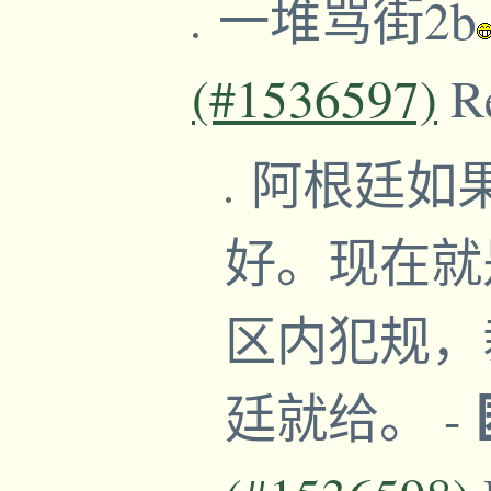
一堆骂街2b
(#1536597)
R
阿根廷如
好。现在就
区内犯规，
廷就给。
-