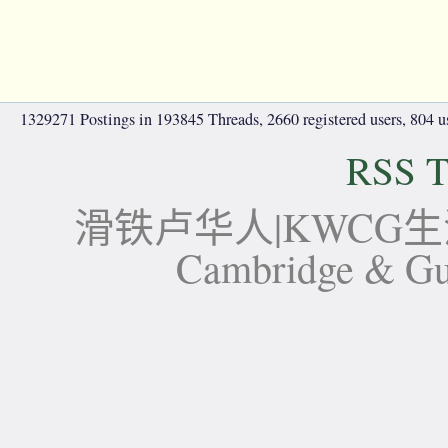
1329271 Postings in 193845 Threads, 2660 registered users, 804 use
RSS T
滑铁卢华人|KWCG生活论坛-
Cambridge 