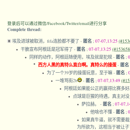
登录后可以通过微信/Facebook/Twitter/email进行分享
Complete thread:
匿名
埃及进球被取消，fifa连脸都不要了
-
;
07-07,13:25
(#153
匿名
干脆宣布阿根廷是冠军得了
-
;
07-07,13:25
(#153658
匿名
同样的动作，阿根廷随便用，埃及就是犯规
-
;
西方人黑的真特么直白啊。真特么的操蛋
匿名
-
匿名
为了一个39岁的操蛋玩意，至于嘛
-
;
匿名
一堆骂街2b
-
;
07-07,13:49
(#15
阿根廷如果能公正的赢得比赛多好
点球是巨猩的待遇，真主对没
匿名
萨拉赫。
-
;
07-07,1
匿名
他啥也不懂
-
;
如果真牛逼，就不需要裁
为所欲为，这相当于被让