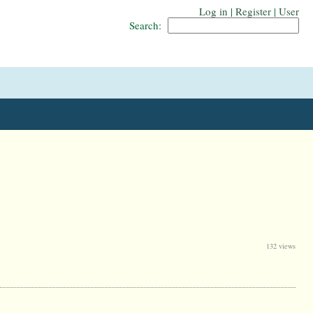
Log in
|
Register
|
User
Search:
132 views