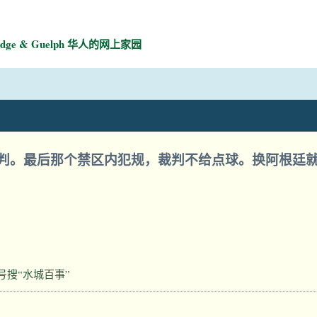
mbridge & Guelph 华人的网上家园
判。最后那个禁区内犯规，裁判不给点球。换阿根廷
号搜“水城百事”