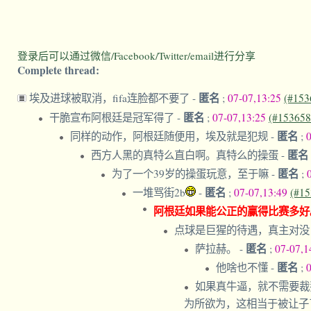
登录后可以通过微信/Facebook/Twitter/email进行分享
Complete thread:
匿名
埃及进球被取消，fifa连脸都不要了
-
;
07-07,13:25
(#153
匿名
干脆宣布阿根廷是冠军得了
-
;
07-07,13:25
(#153658
匿名
同样的动作，阿根廷随便用，埃及就是犯规
-
;
匿名
西方人黑的真特么直白啊。真特么的操蛋
-
匿名
为了一个39岁的操蛋玩意，至于嘛
-
;
匿名
一堆骂街2b
-
;
07-07,13:49
(#15
阿根廷如果能公正的赢得比赛多好
点球是巨猩的待遇，真主对没
匿名
萨拉赫。
-
;
07-07,1
匿名
他啥也不懂
-
;
如果真牛逼，就不需要裁
为所欲为，这相当于被让