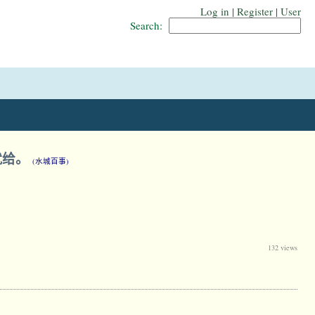
Log in
|
Register
|
User
Search:
就给。
(水城百事)
132 views