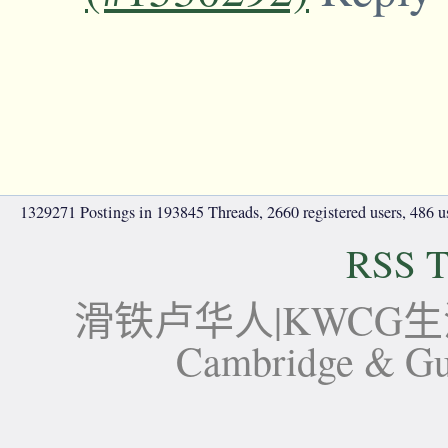
1329271 Postings in 193845 Threads, 2660 registered users, 486 use
RSS T
滑铁卢华人|KWCG生活论坛-
Cambridge 