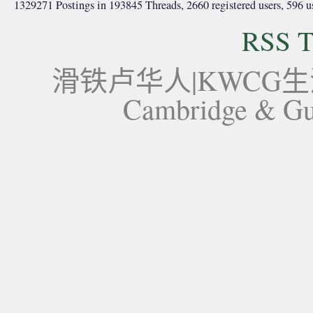
1329271 Postings in 193845 Threads, 2660 registered users, 596 use
RSS T
滑铁卢华人|KWCG生活论坛-
Cambridge 