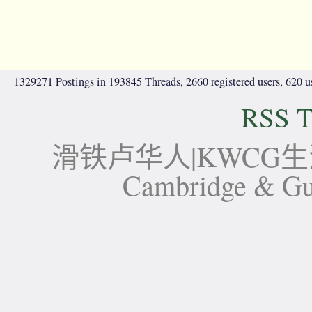
1329271 Postings in 193845 Threads, 2660 registered users, 620 use
RSS T
滑铁卢华人|KWCG生活论坛-
Cambridge 