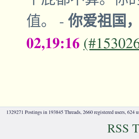
你爱祖国
值。
-
02,19:16
(#15302
1329271 Postings in 193845 Threads, 2660 registered users, 624 use
RSS T