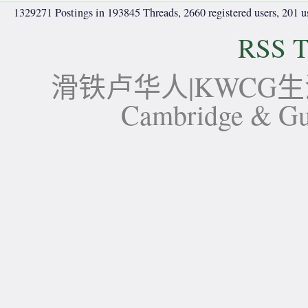
1329271 Postings in 193845 Threads, 2660 registered users, 201 use
RSS T
滑铁卢华人|KWCG生活论坛-
Cambridge 