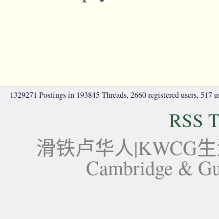
1329271 Postings in 193845 Threads, 2660 registered users, 517 use
RSS T
滑铁卢华人|KWCG生活论坛-
Cambridge 