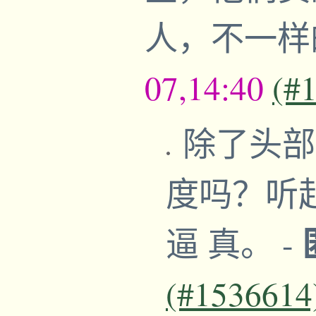
人，不一
07,14:40
(#
除了头部
度吗？听
逼 真。
-
(#1536614