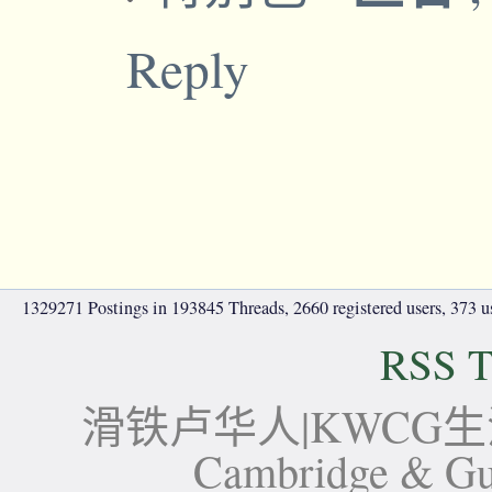
Reply
1329271 Postings in 193845 Threads, 2660 registered users, 373 use
RSS T
滑铁卢华人|KWCG生活论坛-
Cambridge 