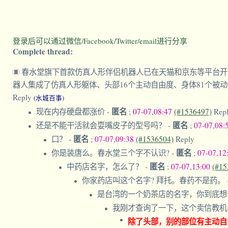
登录后可以通过微信/Facebook/Twitter/email进行分享
Complete thread:
春水堂旗下首款仿真人形伴侣机器人已在天猫和京东等平台开启预售，
器人集成了仿真人形躯体、头部16个主动自由度、身体81个
Reply
(水城百事)
匿名
现在内存硬盘都涨价
-
;
07-07,08:47
(#1536497)
Rep
匿名
还是不能干活就会耍嘴皮子的型号吗？
-
;
07-07,08:
匿名
口？
-
;
07-07,09:38
(#1536504)
Reply
匿名
你是装唐么。春水堂三个字不认识?
-
;
07-07,12
匿名
中药店名字，怎么了？
-
;
07-07,13:00
(#15
你家药店叫这个名字? 拜托。春药不是药。
是台湾的一个奶茶店的名字，你到底
我刚才查询了一下，这个卖信教机
除了头部，别的部位有主动自