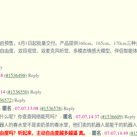
8月1日起批量交付。产品提供160cm、165cm、170cm三种身高规
被动自由度、双目视觉、双麦克风听觉、多模态情感大模型、伴侣智能
ly
58
(#1536498)
Reply
:14
(#1536550)
Reply
36572)
Reply
匿名
-
;
07-07,13:08
(#1536578)
Reply
匿名
想什么呢？你查查网络能死吗？
-
;
07-07,14:37
(#1536609)
Reply
器人的春水堂不是卖奶茶的春水堂，他们卖的机器人是能干的机器
由度吗？听起来，主动自由度越多越逼 真。
匿名
-
;
07-07,14:49
(#1