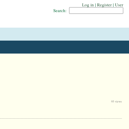
Log in
|
Register
|
User
Search:
95 views