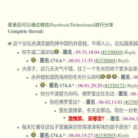
登录后可以通过微信/Facebook/Twitter/email进行分享
Complete thread:
这个论坛充满无脑吹捧中国的井底蛙，不得人心，论坛越来
匿名
吹牛逼二逼论坛
-
;
05-31,18:04
(#1530010)
Reply
匿名:174.4.*
-
;
06-01,11:35
(#1530069)
Reply
大侄子，这几天天气不错，住了一个冬天的地下室多出
匿名
水井蛙知道西海岸的冬天什么样吗
-
;
0
匿名:174.4.*
-
;
06-01,20:20
(#1530172)
Repl
匿名
你分不清楚方向吗，佛罗里达在东边
-
;
06
匿名
你在佛罗里达？
-
;
06-02,11:01
(#1530
我在激情拿，冬天去那边。现在一对老
激情那， 是哪里？
匿名
-
;
06-04,
每天忙着往这坛子里搬屎还吃得津津有味的是不是你？
匿名:174.4.*
-
;
06-04,14:27
(#1530593)
Reply