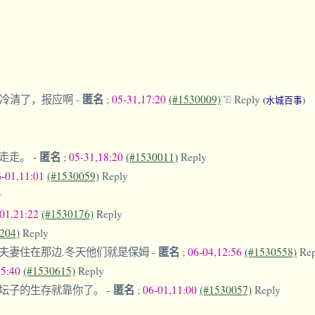
匿名
越冷清了，报应啊
-
;
05-31,17:20
(#1530009)
Reply
(水城百事)
匿名
来走走。
-
;
05-31,18:20
(#1530011)
Reply
6-01,11:01
(#1530059)
Reply
y
-01,21:22
(#1530176)
Reply
204)
Reply
匿名
夫妻住在那边.冬天他们就是保姆
-
;
06-04,12:56
(#1530558)
Re
15:40
(#1530615)
Reply
匿名
这坛子的生存就靠你了。
-
;
06-01,11:00
(#1530057)
Reply