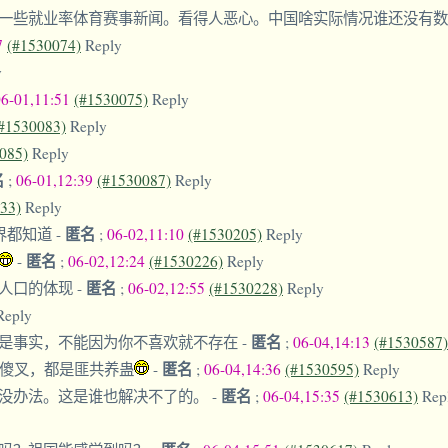
一些就业率体育赛事新闻。看得人恶心。中国啥实际情况谁还没有
7
(#1530074)
Reply
y
06-01,11:51
(#1530075)
Reply
#1530083)
Reply
085)
Reply
名
;
06-01,12:39
(#1530087)
Reply
33)
Reply
匿名
世界都知道
-
;
06-02,11:10
(#1530205)
Reply
匿名
-
;
06-02,12:24
(#1530226)
Reply
匿名
端人口的体现
-
;
06-02,12:55
(#1530228)
Reply
Reply
匿名
，是事实，不能因为你不喜欢就不存在
-
;
06-04,14:13
(#1530587)
匿名
端傻叉，都是匪共养蛊
-
;
06-04,14:36
(#1530595)
Reply
匿名
没办法。这是谁也解决不了的。
-
;
06-04,15:35
(#1530613)
Rep