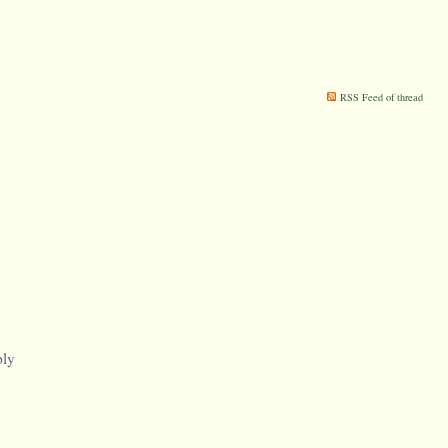
RSS Feed of thread
ply