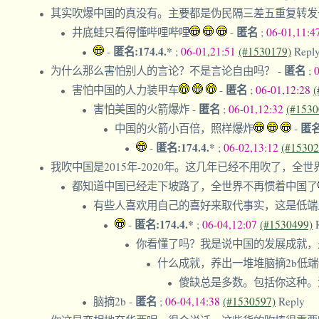
其实吹爆中国的真没有。主要都是伪民隔三差五重复转发
匿名
井底蛙只看得懂哔哩哔哩
-
;
06-01,11:4
匿名:174.4.*
-
;
06-01,21:51
(#1530179)
Repl
匿名
为什么那么害怕别人的言论？不是言论自由吗？
-
;
匿名
害怕中国的人力装甲车
-
;
06-01,12:28
(
匿名
害怕美国的火箭爆炸
-
;
06-01,12:32
(#1530
匿
中国的火箭小百倍，照样爆炸
-
匿名:174.4.*
-
;
06-02,13:12
(#15302
我吹中国是2015年-2020年。这几年已经不用吹了，全
都知道中国已经走下坡路了，全世界不再惯着中国了
有些人喜欢用自己的喜好来取代事实，这是低
匿名:174.4.*
-
;
06-04,12:07
(#1530499)
你看懂了吗？我是说中国的发展成就
什么成就，养出一堆堆脑摘2b低
傻缺总是多数。包括你这种。
匿名
脑摘2b
-
;
06-04,14:38
(#1530597)
Reply