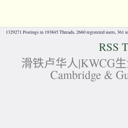
1329271 Postings in 193845 Threads, 2660 registered users, 361 use
RSS T
滑铁卢华人|KWCG生活论坛-
Cambridge 