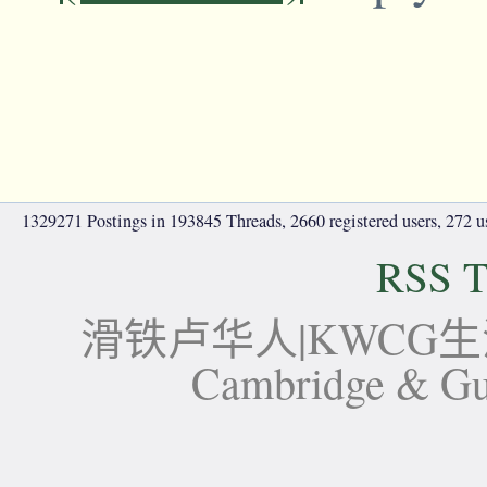
1329271 Postings in 193845 Threads, 2660 registered users, 272 use
RSS T
滑铁卢华人|KWCG生活论坛-
Cambridge 