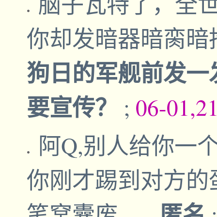
脑子瓦特了，全
你却发暗器暗脔暗
狗日的军舰前发一
要宣传？
;
06-01,2
阿Q,别人给你一
你刚才踢到对方的
匿名
笔窝囊废。
-