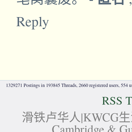
Reply
1329271 Postings in 193845 Threads, 2660 registered users, 554 use
RSS T
滑铁卢华人|KWCG生活论坛-
Cambridge 