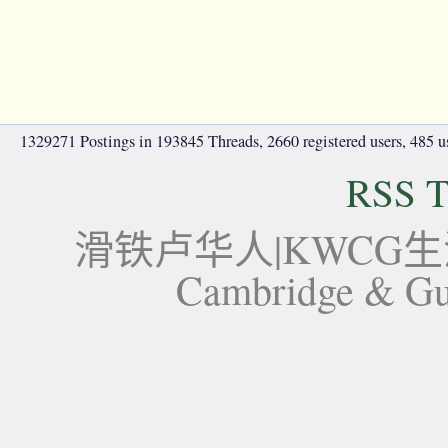
1329271 Postings in 193845 Threads, 2660 registered users, 485 use
RSS T
滑铁卢华人|KWCG生活论坛-
Cambridge 