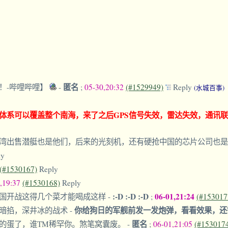
匿名
钟！-哔哩哔哩】
-
;
05-30,20:32
(#1529949)
Reply
(水城百事)
体系可以覆盖整个南海，来了之后GPS信号失效，雷达失效，通讯
湾出售潜艇也是他们，后来的光刻机，还有硬抢中国的芯片公司也
ly
(#1530167)
Reply
,19:37
(#1530168)
Reply
:-D :-D :-D
06-01,21:24
中国开战这得几个菜才能喝成这样
-
;
(#153017
你给狗日的军舰前发一发炮弹，看看效果，
脔暗掐，深井冰的战术
-
匿名
方的蛋了，谁TM稀罕你。煞笔窝囊废。
-
;
06-01,21:05
(#153017