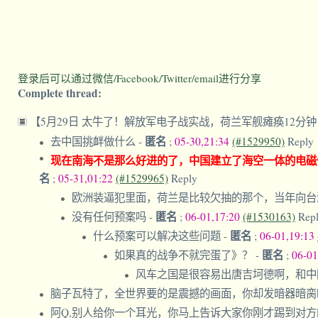
登录后可以通过微信/Facebook/Twitter/email进行分享
Complete thread:
【5月29日 太牛了！解放军电子战实战，荷兰军舰瘫痪12分
匿名
去中国挑衅做什么
-
;
05-30,21:34
(#1529950)
Reply
现在南海不是那么好进的了，中国建立了海空一体的电磁
名
;
05-31,01:22
(#1529965)
Reply
欧洲装逼犯里面，荷兰是比较欠抽的那个，当年向台
匿名
没有任何预案吗
-
;
06-01,17:20
(#1530163)
Rep
匿名
什么预案可以解决这些问题
-
;
06-01,19:13
匿名
如果真的战争不就完蛋了》？
-
;
06-01
风车之国是很容易出唐吉坷德啊，和
脑子瓦特了，全世界要的是震撼的画面，你却发暗器暗
阿Q,别人给你一个耳光，你马上告诉大家你刚才踢到对