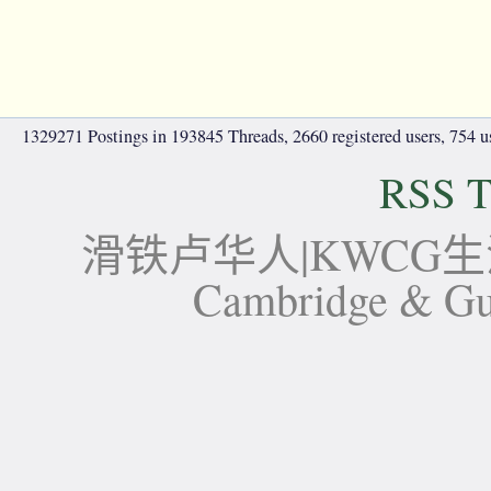
1329271 Postings in 193845 Threads, 2660 registered users, 754 use
RSS T
滑铁卢华人|KWCG生活论坛-
Cambridge 