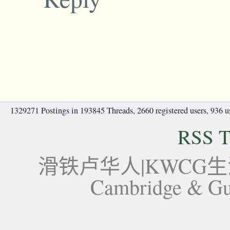
1329271 Postings in 193845 Threads, 2660 registered users, 936 use
RSS T
滑铁卢华人|KWCG生活论坛-
Cambridge 