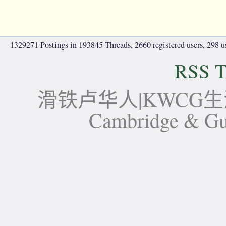
1329271 Postings in 193845 Threads, 2660 registered users, 298 use
RSS T
滑铁卢华人|KWCG生活论坛-
Cambridge 