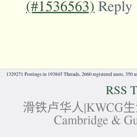
(#1536563)
Reply
1329271 Postings in 193845 Threads, 2660 registered users, 350 use
RSS T
滑铁卢华人|KWCG生活论坛-
Cambridge 