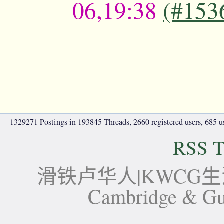
06,19:38
(#153
1329271 Postings in 193845 Threads, 2660 registered users, 685 use
RSS T
滑铁卢华人|KWCG生活论坛-
Cambridge 