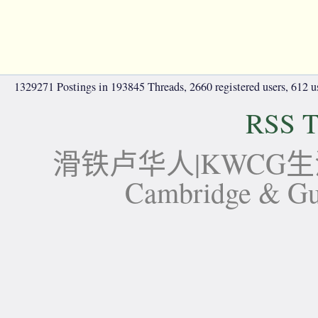
1329271 Postings in 193845 Threads, 2660 registered users, 612 use
RSS T
滑铁卢华人|KWCG生活论坛-
Cambridge 