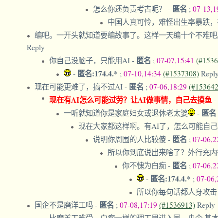
匿名
怎么你还负责考古呢？
-
;
07-13,1
中国人真可怜，难怪出生率暴跌
编吧。一开头就知道要编故事了。这样一天编十个不难吧
Reply
匿名
你自己没脑子，只能用AI
-
;
07-07,15:41
(#1536
匿名:174.4.*
-
;
07-10,14:34
(#1537308)
Repl
匿名
现在可能更难了，搞不过AI
-
;
07-06,18:29
(#153642
现在有AI怎么可能过劳？让AI做事情，自己去摸鱼
-
匿名
一听就知道你是家庭妇女或退休老太婆
-
现在大家都这样啊。有AI了，怎么可能自
匿名
说明你周围的人比较傻
-
;
07-06,2
所以你到底说出来啥了？外行充
匿名
你不愧为白痴
-
;
07-06,2
匿名:174.4.*
-
;
07-06
所以你每句话都人身攻击
匿名
国企不是磨洋工吗
-
;
07-08,17:19
(#1536913)
Reply