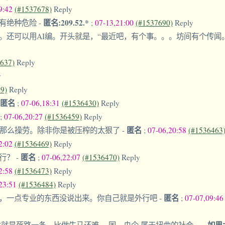
9:42
(#1537678)
Reply
匿名:209.52.*
，有绝种危险
-
;
07-13,21:00
(#1537690)
Reply
。还可以用AI编。开头就是，“最近吧，有个事。。。坊间有个传
637)
Reply
y
9)
Reply
匿名
;
07-06,18:31
(#1536430)
Reply
;
07-06,20:27
(#1536459)
Reply
匿名
己那么操劳。除非你是被压榨的太狠了
-
;
07-06,20:58
(#1536463
2:02
(#1536469)
Reply
匿名
内行？
-
;
07-06,22:07
(#1536470)
Reply
2:58
(#1536473)
Reply
,23:51
(#1536484)
Reply
匿名
，一点专业的东西没说出来。你自己就是外行吧
-
;
07-07,09:4