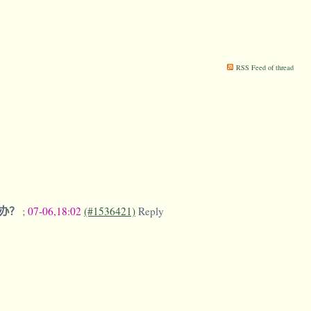
RSS Feed of thread
么办？
;
07-06,18:02
(#1536421)
Reply