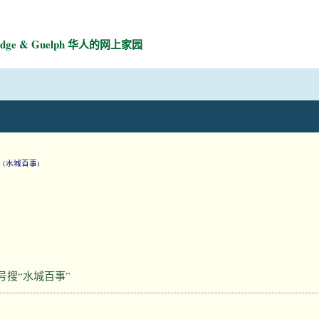
mbridge & Guelph 华人的网上家园
鱼
(水城百事)
号搜“水城百事”