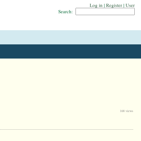
Log in
|
Register
|
User
Search:
168 views