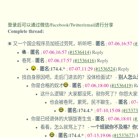
登录后可以通过微信/Facebook/Twitter/email进行分享
Complete thread:
匿名
又一个国企程序员加班过劳死，听听吧
-
;
07-06,16:57
(#
匿名
-
;
07-06,16:57
(#1536414)
Reply
匿名
卷死
-
;
07-06,17:57
(#1536416)
Reply
匿名:174.4.*
-
;
07-07,11:29
(#1536524)
Reply
别人怎么
找自身原因吧，走后门进去的？没体检面试？
-
匿名
你是合格的奴才
-
;
07-06,18:00
(#1536419)
R
这什么逻辑？大家都没死，就你死了？你怨大
匿名
也会被卷死，累死，民不聊生，
-
;
07
匿名:174.4.*
-
;
07-10,15:08
(#15373
匿名
你是已经退休的大锅饭寄生虫
-
;
07-06,18:01
(#
一个班就你不及格？你
看看，怎么就骂上了？
-
匿名:174.4.*
-
;
07-13,19:06
(#1537677)