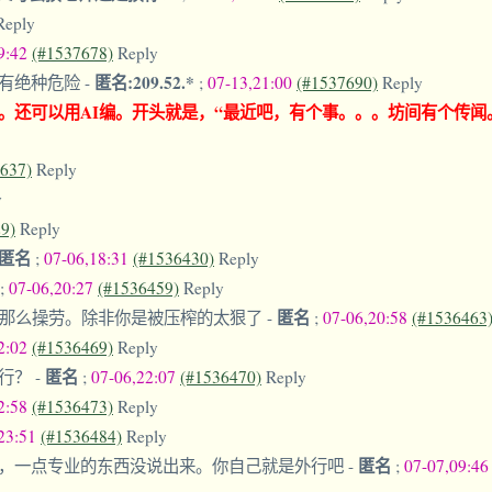
Reply
9:42
(#1537678)
Reply
匿名:209.52.*
，有绝种危险
-
;
07-13,21:00
(#1537690)
Reply
。还可以用AI编。开头就是，“最近吧，有个事。。。坊间有个传闻
637)
Reply
y
9)
Reply
匿名
;
07-06,18:31
(#1536430)
Reply
;
07-06,20:27
(#1536459)
Reply
匿名
己那么操劳。除非你是被压榨的太狠了
-
;
07-06,20:58
(#1536463
2:02
(#1536469)
Reply
匿名
内行？
-
;
07-06,22:07
(#1536470)
Reply
2:58
(#1536473)
Reply
,23:51
(#1536484)
Reply
匿名
，一点专业的东西没说出来。你自己就是外行吧
-
;
07-07,09:4