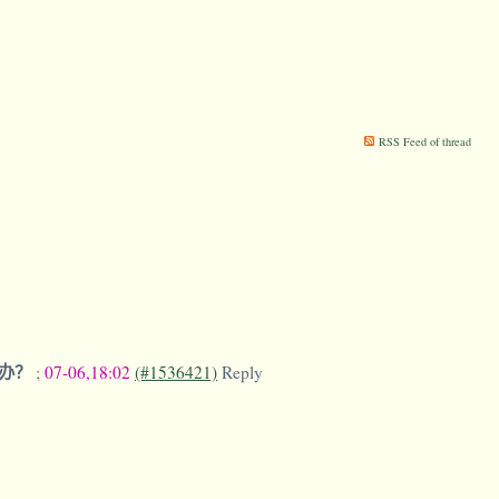
RSS Feed of thread
么办？
;
07-06,18:02
(#1536421)
Reply