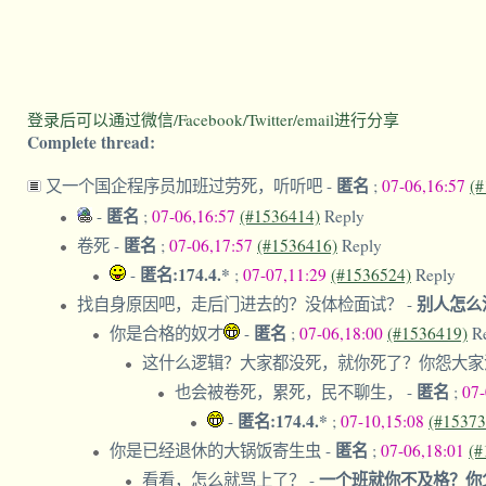
登录后可以通过微信/Facebook/Twitter/email进行分享
Complete thread:
匿名
又一个国企程序员加班过劳死，听听吧
-
;
07-06,16:57
(#
匿名
-
;
07-06,16:57
(#1536414)
Reply
匿名
卷死
-
;
07-06,17:57
(#1536416)
Reply
匿名:174.4.*
-
;
07-07,11:29
(#1536524)
Reply
别人怎么
找自身原因吧，走后门进去的？没体检面试？
-
匿名
你是合格的奴才
-
;
07-06,18:00
(#1536419)
R
这什么逻辑？大家都没死，就你死了？你怨大
匿名
也会被卷死，累死，民不聊生，
-
;
07
匿名:174.4.*
-
;
07-10,15:08
(#15373
匿名
你是已经退休的大锅饭寄生虫
-
;
07-06,18:01
(#
一个班就你不及格？你
看看，怎么就骂上了？
-