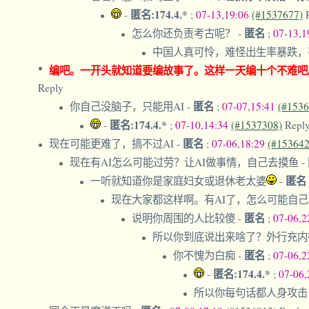
匿名:174.4.*
-
;
07-13,19:06
(#1537677)
匿名
怎么你还负责考古呢？
-
;
07-13,1
中国人真可怜，难怪出生率暴跌
编吧。一开头就知道要编故事了。这样一天编十个不难吧
Reply
匿名
你自己没脑子，只能用AI
-
;
07-07,15:41
(#1536
匿名:174.4.*
-
;
07-10,14:34
(#1537308)
Repl
匿名
现在可能更难了，搞不过AI
-
;
07-06,18:29
(#153642
现在有AI怎么可能过劳？让AI做事情，自己去摸鱼
-
匿名
一听就知道你是家庭妇女或退休老太婆
-
现在大家都这样啊。有AI了，怎么可能自
匿名
说明你周围的人比较傻
-
;
07-06,2
所以你到底说出来啥了？外行充
匿名
你不愧为白痴
-
;
07-06,2
匿名:174.4.*
-
;
07-06
所以你每句话都人身攻击