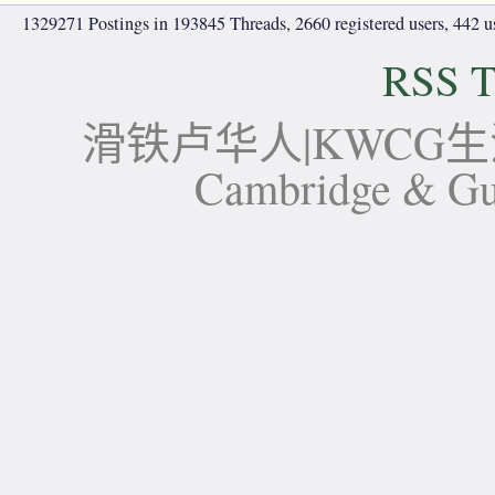
1329271 Postings in 193845 Threads, 2660 registered users, 442 use
RSS T
滑铁卢华人|KWCG生活论坛-
Cambridge 