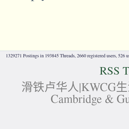
1329271 Postings in 193845 Threads, 2660 registered users, 526 use
RSS T
滑铁卢华人|KWCG生活论坛-
Cambridge 