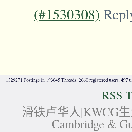
(#1530308)
Repl
1329271 Postings in 193845 Threads, 2660 registered users, 497 use
RSS T
滑铁卢华人|KWCG生活论坛-
Cambridge 