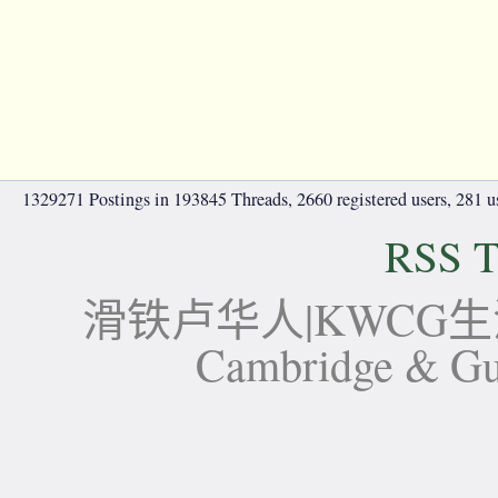
1329271 Postings in 193845 Threads, 2660 registered users, 281 use
RSS T
滑铁卢华人|KWCG生活论坛-
Cambridge 