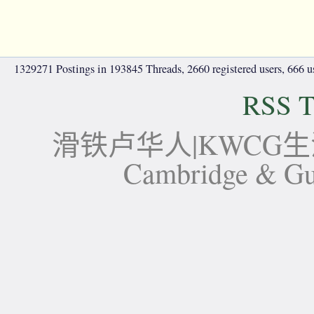
1329271 Postings in 193845 Threads, 2660 registered users, 666 use
RSS T
滑铁卢华人|KWCG生活论坛-
Cambridge 