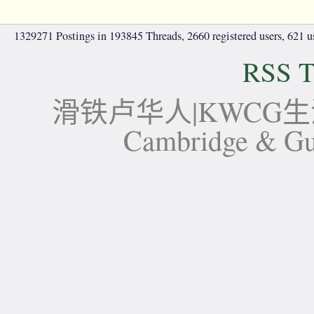
1329271 Postings in 193845 Threads, 2660 registered users, 621 use
RSS T
滑铁卢华人|KWCG生活论坛-
Cambridge 