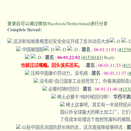
登录后可以通过微信/Facebook/Twitter/email进行分享
Complete thread:
这次新加坡香格里拉安全会议开成了反共动员大会
匿名
中国被围殴
-
;
06-01,11:03
(#1530
匿名
06-01,22:02
-
;
(#1530183)
Reply
也就过过嘴瘾。回头该买还买。
匿名
-
;
06-01,11:23
(#15
匿名
压榨中国廉价劳动力，没毛病
-
;
06-01,11:37
(
没毛病?自己国家工业就死完了。你看美国制造
匿名
必要时随时回归
-
;
06-01,11:46
(#153
华西不
稀土必要不?啥时候回归啊?
-
稀土这事吧，其实有一半是拜民
国以外全球最大的稀土加工厂，它们
了低成本处理这个放射性废料的难题
以前中国还派国防部长啥的去，这次直接降级懒得去
-