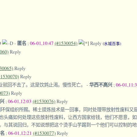
匿名
-
;
06-01,10:47
(#1530054)
Reply
(水城百事)
060)
Reply
30065)
Reply
#1530070)
Reply
华西不高兴
业就回不去了。这是饮鸩止渴。慢性死亡。
-
;
06-01,11:
0073)
Reply
高兴
;
06-01,12:03
(#1530076)
Reply
间环保组织所赐。稀土提炼技术是一回事，同时处理带放射性废料又
也头痛如何处理这些放射性废料，让西方国家给钱，他们不愿意，如
。与其说回归，不如说想把这个烫手山芋踢到一个他们可以控制的
匿名
;
06-01,12:21
(#1530077)
Reply