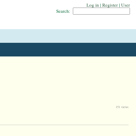
Log in
|
Register
|
User
Search:
151 views