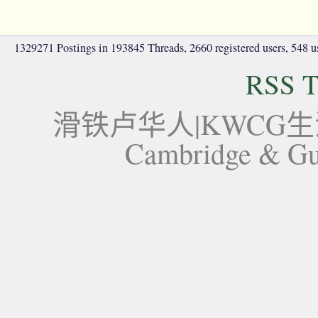
1329271 Postings in 193845 Threads, 2660 registered users, 548 use
RSS T
滑铁卢华人|KWCG生活论坛-
Cambridge 