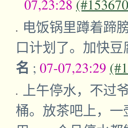
07,23:28
(#153670
电饭锅里蹲着蹄
口计划了。加快豆
名
;
07-07,23:29
(#
上午停水，不过爷
桶。放茶吧上，一