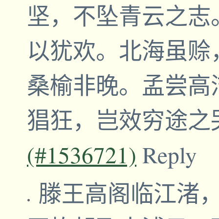
坚，不坠青云之志
以犹欢。北海虽赊
桑榆非晚。孟尝高
猖狂，岂效穷途之
(#1536721)
Reply
滕王高阁临江