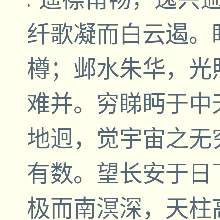
纤歌凝而白云遏。
樽；邺水朱华，光
难并。穷睇眄于中
地迥，觉宇宙之无
有数。望长安于日
极而南溟深，天柱