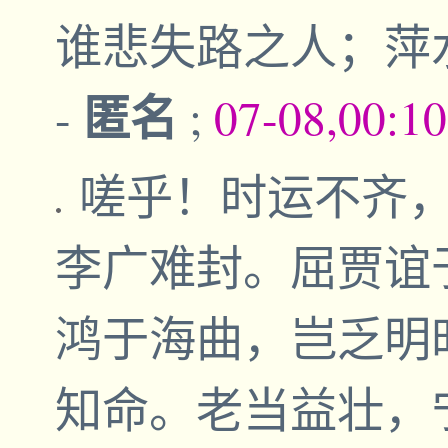
谁悲失路之人；萍
匿名
-
;
07-08,00:1
嗟乎！时运不齐
李广难封。屈贾谊
鸿于海曲，岂乏明
知命。老当益壮，