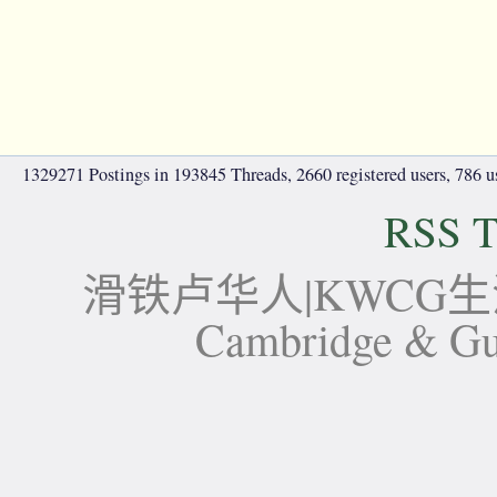
1329271 Postings in 193845 Threads, 2660 registered users, 786 use
RSS T
滑铁卢华人|KWCG生活论坛-
Cambridge 