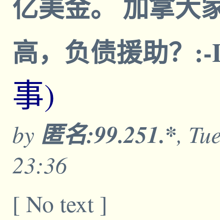
亿美金。 加拿大
高，负债援助？:-D :
事)
by
匿名:99.251.*
, Tu
23:36
[ No text ]