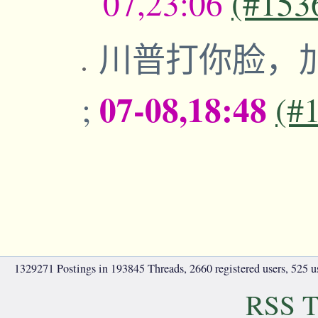
07,23:06
(#153
川普打你脸，
07-08,18:48
;
(#
1329271 Postings in 193845 Threads, 2660 registered users, 525 use
RSS T