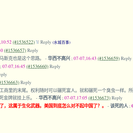
,10:52
(#1536522)
Reply
(水城百事)
40
(#1536657)
Reply
华西不高兴
。马斯克也是这个思路。
-
;
07-07,16:43
(#1536659)
Reply
;
07-07,16:45
(#1536660)
Reply
eply
#1536663)
Reply
工商里的末尾。权利随时可以碾死富人。就和碾死一个臭虫一样。所
华西不高兴
死金牌就挂上乐。
-
;
07-07,17:05
(#1536673)
Reply
了，这属于生化武器。美国到底怎么对不起中国了？。
该死的人
-
;