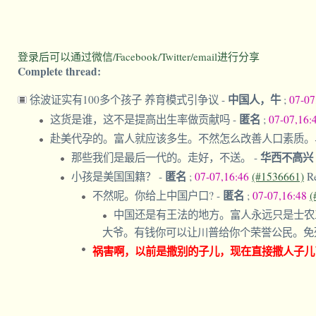
登录后可以通过微信/Facebook/Twitter/email进行分享
Complete thread:
中国人，牛
徐波证实有100多个孩子 养育模式引争议
-
;
07-07
匿名
这货是谁，这不是提高出生率做贡献吗
-
;
07-07,16:
赴美代孕的。富人就应该多生。不然怎么改善人口素质
华西不高兴
那些我们是最后一代的。走好，不送。
-
匿名
小孩是美国国籍？
-
;
07-07,16:46
(#1536661)
R
匿名
不然呢。你给上中国户口?
-
;
07-07,16:48
(
中国还是有王法的地方。富人永远只是士农
大爷。有钱你可以让川普给你个荣誉公民。免
祸害啊，以前是撒别的子儿，现在直接撒人子儿