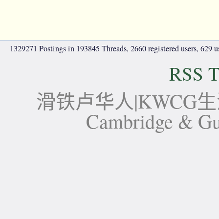
1329271 Postings in 193845 Threads, 2660 registered users, 629 use
RSS T
滑铁卢华人|KWCG生活论坛-
Cambridge 