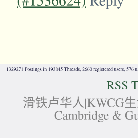
1329271 Postings in 193845 Threads, 2660 registered users, 576 use
RSS T
滑铁卢华人|KWCG生活论坛-
Cambridge 