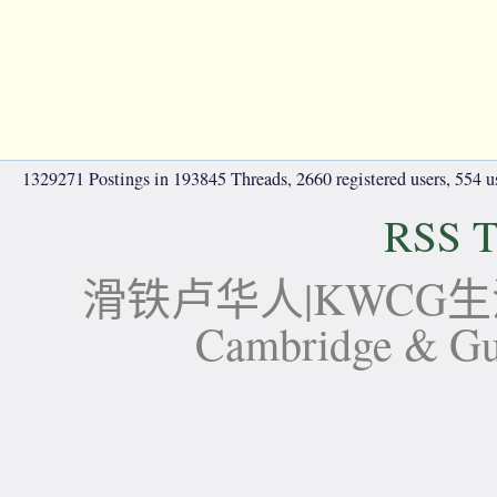
1329271 Postings in 193845 Threads, 2660 registered users, 554 use
RSS T
滑铁卢华人|KWCG生活论坛-
Cambridge 