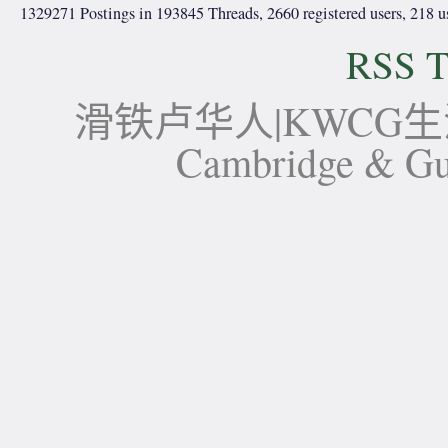
1329271 Postings in 193845 Threads, 2660 registered users, 218 use
RSS T
滑铁卢华人|KWCG生活论坛-
Cambridge 