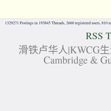
1329271 Postings in 193845 Threads, 2660 registered users, 810 use
RSS T
滑铁卢华人|KWCG生活论坛-
Cambridge 