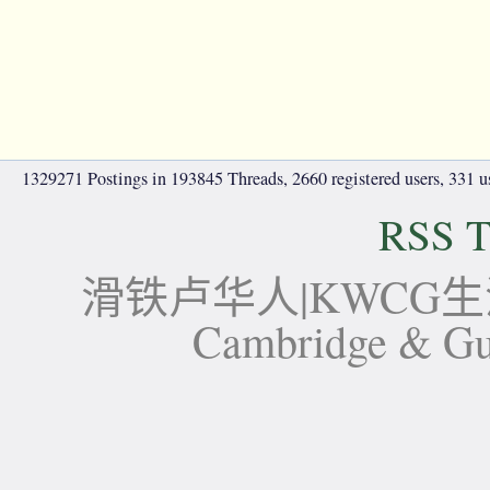
1329271 Postings in 193845 Threads, 2660 registered users, 331 use
RSS T
滑铁卢华人|KWCG生活论坛-
Cambridge 