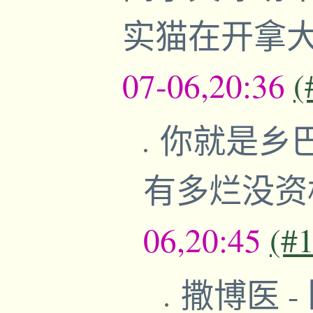
实猫在开拿
07-06,20:36
(
你就是乡
有多烂没资
06,20:45
(#
撒博医
-