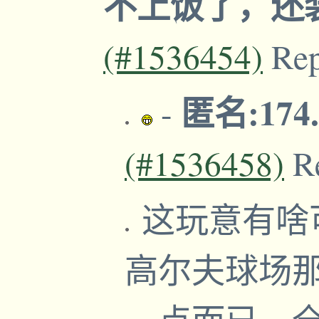
不上饭了，还
(#1536454)
Re
匿名:174.
-
(#1536458)
R
这玩意有啥
高尔夫球场